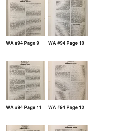
WA #94 Page 9
WA #94 Page 10
WA #94 Page 11
WA #94 Page 12