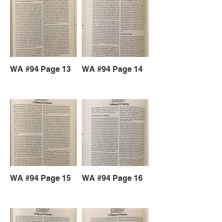
WA #94 Page 13
WA #94 Page 14
WA #94 Page 15
WA #94 Page 16