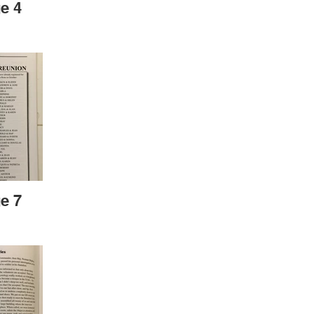
e 4
e 7