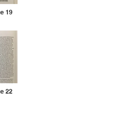
e 19
e 22