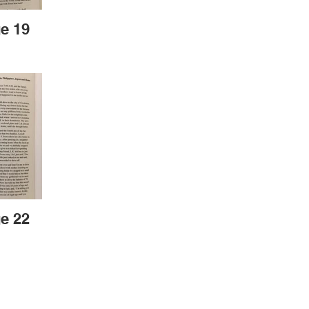
e 19
e 22