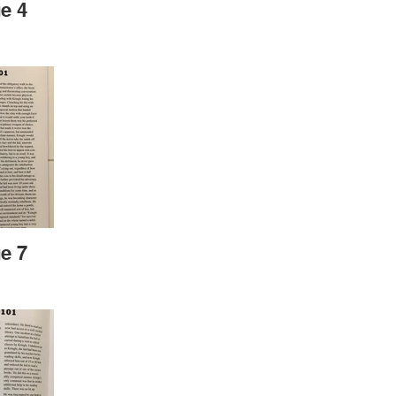
e 4
e 7