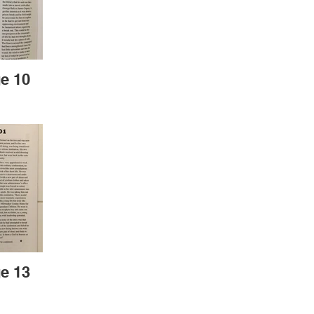
e 10
e 13